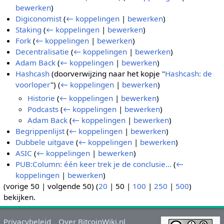
bewerken
)
Digiconomist
(
← koppelingen
|
bewerken
)
Staking
(
← koppelingen
|
bewerken
)
Fork
(
← koppelingen
|
bewerken
)
Decentralisatie
(
← koppelingen
|
bewerken
)
Adam Back
(
← koppelingen
|
bewerken
)
Hashcash
(doorverwijzing naar het kopje "
Hashcash: de
voorloper
")
(
← koppelingen
|
bewerken
)
Historie
(
← koppelingen
|
bewerken
)
Podcasts
(
← koppelingen
|
bewerken
)
Adam Back
(
← koppelingen
|
bewerken
)
Begrippenlijst
(
← koppelingen
|
bewerken
)
Dubbele uitgave
(
← koppelingen
|
bewerken
)
ASIC
(
← koppelingen
|
bewerken
)
PUB:Column: één keer trek je de conclusie…
(
←
koppelingen
|
bewerken
)
(
vorige 50
|
volgende 50
) (
20
|
50
|
100
|
250
|
500
)
bekijken.
Privacybeleid
Over BitcoinWiki.nl