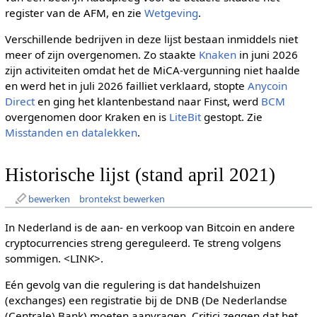
register van de AFM, en zie
Wetgeving
.
Verschillende bedrijven in deze lijst bestaan inmiddels niet
meer of zijn overgenomen. Zo staakte
Knaken
in juni 2026
zijn activiteiten omdat het de MiCA-vergunning niet haalde
en werd het in juli 2026 failliet verklaard, stopte
Anycoin
Direct
en ging het klantenbestand naar Finst, werd
BCM
overgenomen door Kraken en is
LiteBit
gestopt. Zie
Misstanden en datalekken
.
Historische lijst (stand april 2021)
bewerken
brontekst bewerken
In Nederland is de aan- en verkoop van Bitcoin en andere
cryptocurrencies streng gereguleerd. Te streng volgens
sommigen. <LINK>.
Eén gevolg van die regulering is dat handelshuizen
(exchanges) een registratie bij de DNB (De Nederlandse
(Centrale) Bank) moeten aanvragen. Critici zeggen dat het