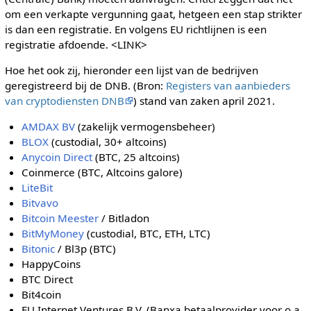
om een verkapte vergunning gaat, hetgeen een stap strikter
is dan een registratie. En volgens EU richtlijnen is een
registratie afdoende. <LINK>
Hoe het ook zij, hieronder een lijst van de bedrijven
geregistreerd bij de DNB. (Bron:
Registers van aanbieders
van cryptodiensten DNB
) stand van zaken april 2021.
AMDAX BV
(zakelijk vermogensbeheer)
BLOX
(custodial, 30+ altcoins)
Anycoin Direct
(BTC, 25 altcoins)
Coinmerce (BTC, Altcoins galore)
LiteBit
Bitvavo
Bitcoin Meester
/ Bitladon
BitMyMoney
(custodial, BTC, ETH, LTC)
Bitonic
/ Bl3p (BTC)
HappyCoins
BTC Direct
Bit4coin
EU Internet Ventures B.V. (Banxa betaalprovider voor o.a.