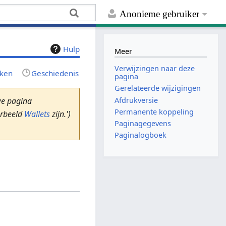
Anonieme gebruiker
Hulp
Meer
Verwijzingen naar deze
rken
Geschiedenis
pagina
Gerelateerde wijzigingen
Afdrukversie
we pagina
Permanente koppeling
orbeeld
Wallets
zijn.')
Paginagegevens
Paginalogboek