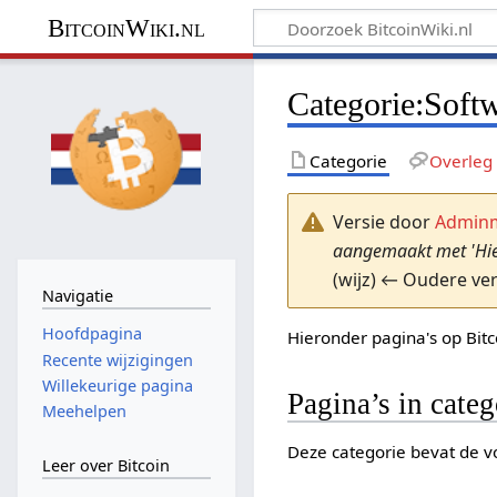
BitcoinWiki.nl
Categorie
:
Soft
Categorie
Overleg
Versie door
Admin
aangemaakt met 'Hier
(wijz) ← Oudere ver
Navigatie
Hoofdpagina
Hieronder pagina's op Bit
Recente wijzigingen
Willekeurige pagina
Pagina’s in cate
Meehelpen
Deze categorie bevat de vo
Leer over Bitcoin