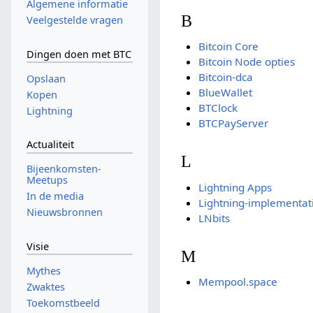
Algemene informatie
B
Veelgestelde vragen
Bitcoin Core
Dingen doen met BTC
Bitcoin Node opties
Bitcoin-dca
Opslaan
BlueWallet
Kopen
BTClock
Lightning
BTCPayServer
Actualiteit
L
Bijeenkomsten-
Meetups
Lightning Apps
In de media
Lightning-implementat
Nieuwsbronnen
LNbits
Visie
M
Mythes
Mempool.space
Zwaktes
Toekomstbeeld