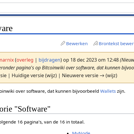
ware
Bewerken
Brontekst bewe
marnix
(
overleg
|
bijdragen
)
op 18 dec 2023 om 12:48
(Nieu
onder pagina's op Bitcoinwiki over software, dat kunnen bijvo
sie | Huidige versie (wijz) | Nieuwere versie → (wijz)
coinwiki over software, dat kunnen bijvoorbeeld
Wallets
zijn.
gorie "Software"
lgende 16 pagina’s, van de 16 in totaal.
MyNode