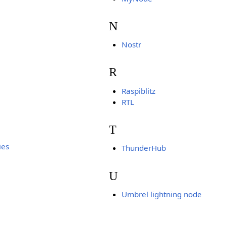
N
Nostr
R
Raspiblitz
RTL
T
ies
ThunderHub
U
Umbrel lightning node