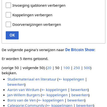
Invoeging sjablonen verbergen
Koppelingen verbergen
Doorverwijzingen verbergen
OK
De volgende pagina's verwijzen naar
De Bitcoin Show
:
Er worden 5 items getoond.
(
vorige 50
|
volgende 50
) (
20
|
50
|
100
|
250
|
500
)
bekijken.
Studiemateriaal en literatuur
(
← koppelingen
|
bewerken
)
Aaron van Wirdum
(
← koppelingen
|
bewerken
)
Jan-Willem Burgers
(
← koppelingen
|
bewerken
)
Boris van de Ven
(
← koppelingen
|
bewerken
)
Categorie:Community
(
← koppelingen
|
bewerken
)