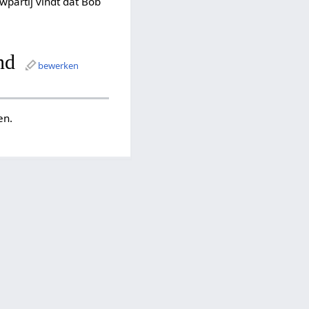
wpartij vindt dat Bob
nd
bewerken
en.