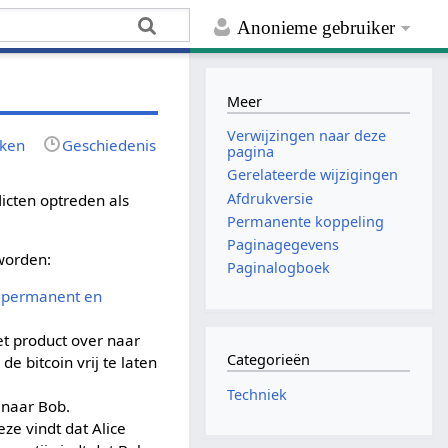
Anonieme gebruiker
Meer
Verwijzingen naar deze
rken
Geschiedenis
pagina
Gerelateerde wijzigingen
Afdrukversie
flicten optreden als
Permanente koppeling
Paginagegevens
 worden:
Paginalogboek
n
permanent en
et product over naar
Categorieën
e bitcoin vrij te laten
Techniek
 naar Bob.
eze vindt dat Alice