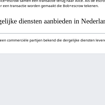
lice+escrow samen een transactie terug naar Alice. Als de escro
l er een transactie worden gemaakt die Bob+escrow tekenen.
rgelijke diensten aanbieden in Nederla
geen commerciële partijen bekend die dergelijke diensten lever