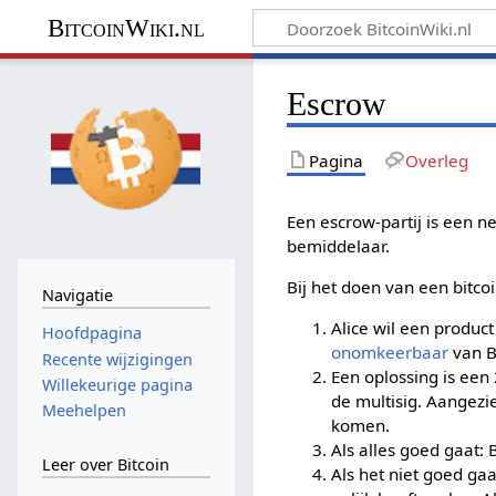
BitcoinWiki.nl
Escrow
Pagina
Overleg
Een escrow-partij is een ne
bemiddelaar.
Bij het doen van een bitco
Navigatie
Alice wil een product
Hoofdpagina
onomkeerbaar
van Bo
Recente wijzigingen
Een oplossing is een
Willekeurige pagina
de multisig. Aangezi
Meehelpen
komen.
Als alles goed gaat:
Leer over Bitcoin
Als het niet goed gaa