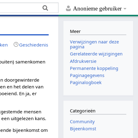
Anonieme gebruiker
Meer
Verwijzingen naar deze
rken
Geschiedenis
pagina
Gerelateerde wijzigingen
Afdrukversie
aarbuiten) samenkomen
Permanente koppeling
Paginagegevens
een doorgewinterde
Paginalogboek
ken en het delen van
boeiend. En ja, er
Categorieën
lijkgestemde mensen
 een uitgelezen kans.
Community
Bijeenkomst
lgende bijeenkomst om