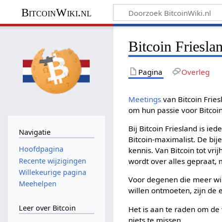
BitcoinWiki.nl
Bitcoin Friesla
Pagina
Overleg
Meetings
van Bitcoin Fries
om hun passie voor Bitcoin
Bij Bitcoin Friesland is i
Navigatie
Bitcoin-maximalist. De bi
Hoofdpagina
kennis. Van Bitcoin tot vrij
Recente wijzigingen
wordt over alles gepraat, 
Willekeurige pagina
Voor degenen die meer wil
Meehelpen
willen ontmoeten, zijn de
Leer over Bitcoin
Het is aan te raden om de
niets te missen.