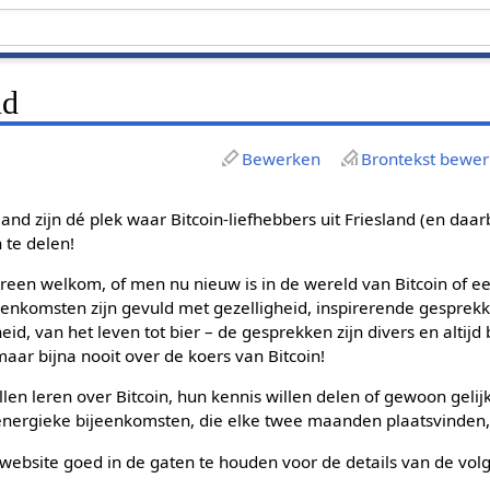
nd
Bewerken
Brontekst bewe
land zijn dé plek waar Bitcoin-liefhebbers uit Friesland (en d
 te delen!
edereen welkom, of men nu nieuw is in de wereld van Bitcoin of 
jeenkomsten zijn gevuld met gezelligheid, inspirerende gesprek
heid, van het leven tot bier – de gesprekken zijn divers en altijd 
maar bijna nooit over de koers van Bitcoin!
len leren over Bitcoin, hun kennis willen delen of gewoon ge
 energieke bijeenkomsten, die elke twee maanden plaatsvinden,
 website goed in de gaten te houden voor de details van de vo