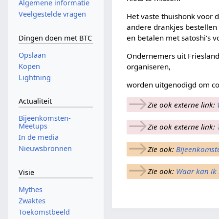
Algemene informatie
Veelgestelde vragen
Het vaste thuishonk voor 
andere drankjes bestelle
en betalen met satoshi's 
Dingen doen met BTC
Opslaan
Ondernemers uit Friesland 
Kopen
organiseren,
Lightning
worden uitgenodigd om con
→
Actualiteit
Zie ook externe link:
→
Bijeenkomsten-
Meetups
Zie ook externe link:
In de media
→
Nieuwsbronnen
Zie ook:
Bijeenkomst
→
Zie ook:
Waar kan ik 
Visie
Mythes
Zwaktes
Toekomstbeeld