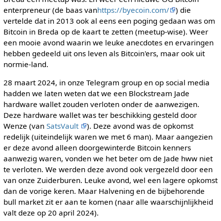
enterpreneur (de baas van
https://byecoin.com/
) die
vertelde dat in 2013 ook al eens een poging gedaan was om
Bitcoin in Breda op de kaart te zetten (meetup-wise). Weer
een mooie avond waarin we leuke anecdotes en ervaringen
hebben gedeeld uit ons leven als Bitcoin'ers, maar ook uit
normie-land.
28 maart 2024, in onze Telegram group en op social media
hadden we laten weten dat we een Blockstream Jade
hardware wallet zouden verloten onder de aanwezigen.
Deze hardware wallet was ter beschikking gesteld door
Wenze (van
SatsVault
). Deze avond was de opkomst
redelijk (uiteindelijk waren we met 6 man). Maar aangezien
er deze avond alleen doorgewinterde Bitcoin kenners
aanwezig waren, vonden we het beter om de Jade hww niet
te verloten. We werden deze avond ook vergezeld door een
van onze Zuiderburen. Leuke avond, wel een lagere opkomst
dan de vorige keren. Maar Halvening en de bijbehorende
bull market zit er aan te komen (naar alle waarschijnlijkheid
valt deze op 20 april 2024).