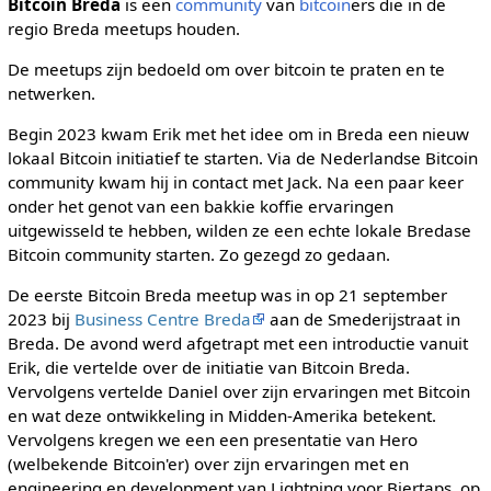
Bitcoin Breda
is een
community
van
bitcoin
ers die in de
regio Breda meetups houden.
De meetups zijn bedoeld om over bitcoin te praten en te
netwerken.
Begin 2023 kwam Erik met het idee om in Breda een nieuw
lokaal Bitcoin initiatief te starten. Via de Nederlandse Bitcoin
community kwam hij in contact met Jack. Na een paar keer
onder het genot van een bakkie koffie ervaringen
uitgewisseld te hebben, wilden ze een echte lokale Bredase
Bitcoin community starten. Zo gezegd zo gedaan.
De eerste Bitcoin Breda meetup was in op 21 september
2023 bij
Business Centre Breda
aan de Smederijstraat in
Breda. De avond werd afgetrapt met een introductie vanuit
Erik, die vertelde over de initiatie van Bitcoin Breda.
Vervolgens vertelde Daniel over zijn ervaringen met Bitcoin
en wat deze ontwikkeling in Midden-Amerika betekent.
Vervolgens kregen we een een presentatie van Hero
(welbekende Bitcoin'er) over zijn ervaringen met en
engineering en development van Lightning voor Biertaps, op