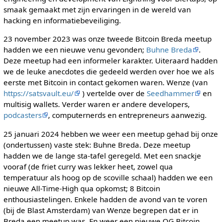
smaak gemaakt met zijn ervaringen in de wereld van
hacking en informatiebeveiliging.
23 november 2023 was onze tweede Bitcoin Breda meetup
hadden we een nieuwe venu gevonden;
Buhne Breda
.
Deze meetup had een informeler karakter. Uiteraard hadden
we de leuke anecdotes die gedeeld werden over hoe we als
eerste met Bitcoin in contact gekomen waren. Wenze (van
https://satsvault.eu/
) vertelde over de
Seedhammer
en
multisig wallets. Verder waren er andere developers,
podcasters
, computernerds en entrepreneurs aanwezig.
25 januari 2024 hebben we weer een meetup gehad bij onze
(ondertussen) vaste stek: Buhne Breda. Deze meetup
hadden we de lange sta-tafel geregeld. Met een snackje
vooraf (de friet curry was lekker heet, zowel qua
temperatuur als hoog op de scoville schaal) hadden we een
nieuwe All-Time-High qua opkomst; 8 Bitcoin
enthousiastelingen. Enkele hadden de avond van te voren
(bij de Blast Amsterdam) van Wenze begrepen dat er in
Breda een meetup was. En weer een nieuwe OG Bitcoin