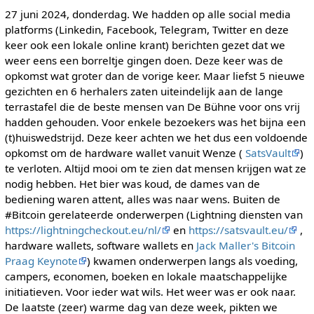
27 juni 2024, donderdag. We hadden op alle social media
platforms (Linkedin, Facebook, Telegram, Twitter en deze
keer ook een lokale online krant) berichten gezet dat we
weer eens een borreltje gingen doen. Deze keer was de
opkomst wat groter dan de vorige keer. Maar liefst 5 nieuwe
gezichten en 6 herhalers zaten uiteindelijk aan de lange
terrastafel die de beste mensen van De Bühne voor ons vrij
hadden gehouden. Voor enkele bezoekers was het bijna een
(t)huiswedstrijd. Deze keer achten we het dus een voldoende
opkomst om de hardware wallet vanuit Wenze (
SatsVault
)
te verloten. Altijd mooi om te zien dat mensen krijgen wat ze
nodig hebben. Het bier was koud, de dames van de
bediening waren attent, alles was naar wens. Buiten de
#Bitcoin gerelateerde onderwerpen (Lightning diensten van
https://lightningcheckout.eu/nl/
en
https://satsvault.eu/
,
hardware wallets, software wallets en
Jack Maller's Bitcoin
Praag Keynote
) kwamen onderwerpen langs als voeding,
campers, economen, boeken en lokale maatschappelijke
initiatieven. Voor ieder wat wils. Het weer was er ook naar.
De laatste (zeer) warme dag van deze week, pikten we