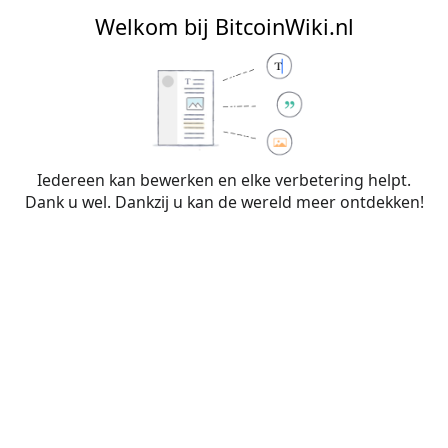
BitcoinWiki.nl
Welkom bij BitcoinWiki.nl
Bewerken van
Overleg:Tulpenmanie
Iedereen kan bewerken en elke verbetering helpt.
Dank u wel. Dankzij u kan de wereld meer ontdekken!
Waarschuwing:
Je bent niet aangemeld. Je IP-
adres zal voor iedereen zichtbaar zijn als je
wijzigingen op deze pagina maakt. Wanneer je
je
aanmeldt
of
een account aanmaakt
, worden je
bewerkingen aan je gebruikersnaam
toegeschreven. Daarnaast zijn er nog andere
voordelen.