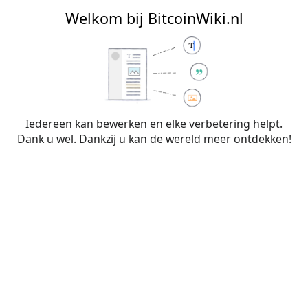
BitcoinWiki.nl
Welkom bij BitcoinWiki.nl
Aanmaken van
Overleg:RTL
Iedereen kan bewerken en elke verbetering helpt.
Dank u wel. Dankzij u kan de wereld meer ontdekken!
Je hebt een link gevolgd naar een pagina die nog niet
bestaat. Om de pagina aan te maken typ je in het vak
hieronder (meer informatie staat op de
hulppagina
). Gebruik
de knop
Terug
in je browser als je hier per ongeluk terecht
bent gekomen.
Waarschuwing:
Je bent niet aangemeld. Je IP-
adres zal voor iedereen zichtbaar zijn als je
wijzigingen op deze pagina maakt. Wanneer je
je
aanmeldt
of
een account aanmaakt
, worden je
bewerkingen aan je gebruikersnaam