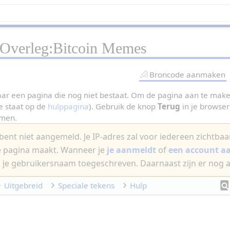
Overleg:Bitcoin Memes
Broncode aanmaken
aar een pagina die nog niet bestaat. Om de pagina aan te maken
e staat op de
hulppagina
). Gebruik de knop
Terug
in je browser 
omen.
bent niet aangemeld. Je IP-adres zal voor iedereen zichtbaar 
e pagina maakt. Wanneer je
je aanmeldt
of
een account 
 je gebruikersnaam toegeschreven. Daarnaast zijn er nog 
Uitgebreid
Speciale tekens
Hulp