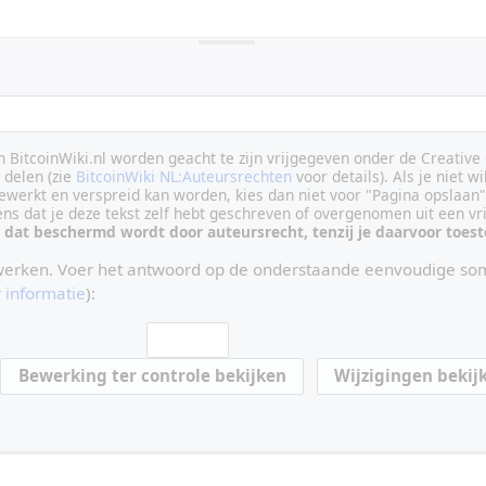
an BitcoinWiki.nl worden geacht te zijn vrijgegeven onder de Creati
delen (zie
BitcoinWiki NL:Auteursrechten
voor details). Als je niet wi
ewerkt en verspreid kan worden, kies dan niet voor "Pagina opslaan"
vens dat je deze tekst zelf hebt geschreven of overgenomen uit een vr
 dat beschermd wordt door auteursrecht, tenzij je daarvoor toe
werken. Voer het antwoord op de onderstaande eenvoudige som
 informatie
):