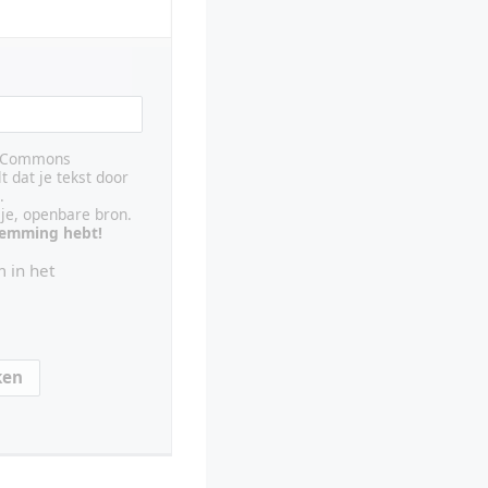
ve Commons
lt dat je tekst door
.
ije, openbare bron.
stemming hebt!
 in het