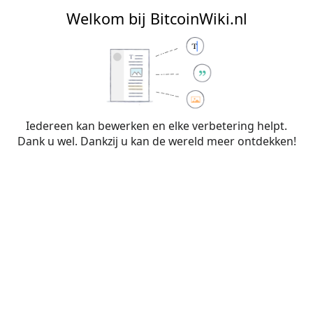
BitcoinWiki.nl
Welkom bij BitcoinWiki.nl
Bewerken van
Mempool.space
(sectie)
Iedereen kan bewerken en elke verbetering helpt.
Dank u wel. Dankzij u kan de wereld meer ontdekken!
Waarschuwing:
Je bent niet aangemeld. Je IP-
adres zal voor iedereen zichtbaar zijn als je
wijzigingen op deze pagina maakt. Wanneer je
je
aanmeldt
of
een account aanmaakt
, worden je
bewerkingen aan je gebruikersnaam
toegeschreven. Daarnaast zijn er nog andere
voordelen.