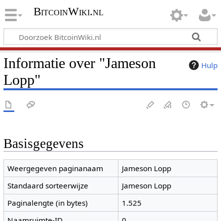
BitcoinWiki.nl
Informatie over "Jameson
Hulp
Lopp"
Basisgegevens
Weergegeven paginanaam
Jameson Lopp
Standaard sorteerwijze
Jameson Lopp
Paginalengte (in bytes)
1.525
Naamruimte-ID
0