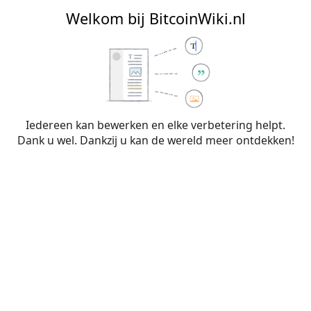
BitcoinWiki.nl
Welkom bij BitcoinWiki.nl
Bewerken van
Jameson Lopp
(sectie)
Iedereen kan bewerken en elke verbetering helpt.
Dank u wel. Dankzij u kan de wereld meer ontdekken!
Waarschuwing:
Je bent niet aangemeld. Je IP-
adres zal voor iedereen zichtbaar zijn als je
wijzigingen op deze pagina maakt. Wanneer je
je
aanmeldt
of
een account aanmaakt
, worden je
bewerkingen aan je gebruikersnaam
toegeschreven. Daarnaast zijn er nog andere
voordelen.