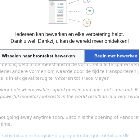
mhoog ging dat voor velen het bezit van 1 hele Bitcoin een utop
shi's!') populair. Het geeft aan dat je ook met een beperkt inko
eer dat je een latté niet koopt, of niet pizza laat thuisbezorgen 
n setje satoshi's kopen. ↵Ook het (al dan niet geautomatiseerd
Iedereen kan bewerken en elke verbetering helpt.
n) Bitcoin, het zgn Dollar Cost Averaging (DCA) draagt bij aa
Dank u wel. Dankzij u kan de wereld meer ontdekken!
e
Wisselen naar brontekst bewerken
Begin met bewerken
 geld is, geld in de meest abstracte vorm, zal alle te sparen ve
Allerlei andere vormen om waarde door de tijd te transporteren 
is in elk geval terug te 
Trace
ren tot Trace Mayer
 black hole where visible capital goes in and does not come out. Bi
 powerful monetary interests in the world resulting in a very seri
y not going away anytime soon. Bitcoin is the opening of Pandora's
 time.
why-bitcoin-is-tangible-digging-into-the-guts-of-bitcoin/