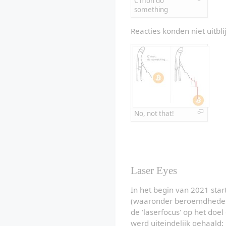
C'mon do 
something
Reacties konden niet uitbli
No, not that!
Laser Eyes
In het begin van 2021 star
(waaronder beroemdheden en
de 'laserfocus' op het doel
werd uiteindelijk gehaald