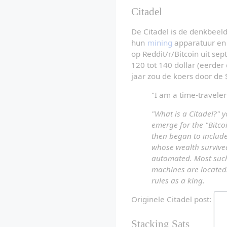
Citadel
De Citadel is de denkbeeld
hun 
mining
 apparatuur en 
op Reddit/r/Bitcoin uit s
120 tot 140 dollar (eerder
jaar zou de koers door de
"I am a time-traveler
"What is a Citadel?" 
emerge for the "Bitcoi
then began to include 
whose wealth survived 
automated. Most such 
machines are located
rules as a king.
Originele Citadel post: 
Arc
Stacking Sats