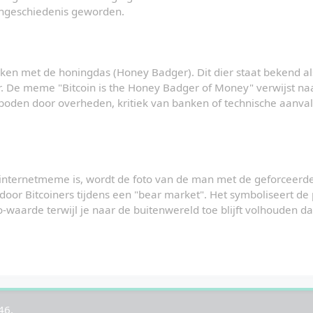
ingeschiedenis geworden.
eken met de honingdas (Honey Badger). Dit dier staat bekend al
De meme "Bitcoin is the Honey Badger of Money" verwijst naar h
rboden door overheden, kritiek van banken of technische aanval
nternetmeme is, wordt de foto van de man met de geforceerde 
door Bitcoiners tijdens een "bear market". Het symboliseert de p
-waarde terwijl je naar de buitenwereld toe blijft volhouden dat
46.