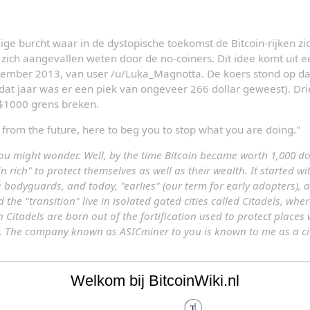
ige burcht waar in de dystopische toekomst de Bitcoin-rijken zi
zich aangevallen weten door de no-coiners. Dit idee komt uit een
eptember 2013, van user /u/Luka_Magnotta. De koers stond op d
 dat jaar was er een piek van ongeveer 266 dollar geweest). Dri
 $1000 grens breken.
 from the future, here to beg you to stop what you are doing."
you might wonder. Well, by the time Bitcoin became worth 1,000 dol
n rich" to protect themselves as well as their wealth. It started wi
bodyguards, and today, "earlies" (our term for early adopters), as
the "transition" live in isolated gated cities called Citadels, wher
Citadels are born out of the fortification used to protect places 
. The company known as ASICminer to you is known to me as a ci
hief
Welkom bij BitcoinWiki.nl