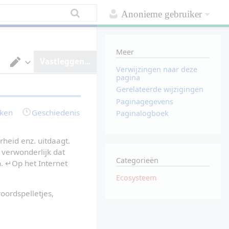
Anonieme gebruiker
Meer
Vastleggen...
Verwijzingen naar deze
V
pagina
a
Gerelateerde wijzigingen
n
t
Paginagegevens
e
rken
Geschiedenis
Paginalogboek
k
s
t
v
heid enz. uitdaagt. 
e
 verwonderlijk dat 
r
Categorieën
w
 ↵Op het Internet 
e
r
Ecosysteem
k
e
ordspelletjes, 
r
o
m
s