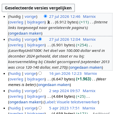
huidig
vorige
27 jul 2026 12:46
Marnix
overleg
bijdragen
k
6.912 bytes
+11
Interne
2
links toegevoegd naar gerelateerde pagina's
7
ongedaan maken
j
huidig
vorige
27 jul 2026 12:04
Marnix
u
overleg
bijdragen
6.901 bytes
+254
l
LaserRayUntil100K: het doel van 100.000 dollar werd in
2
december 2024 gehaald, dat staat er nu bij;
0
koersvermelding bij Citadel gecorrigeerd (september 2013
2
was circa 120-140 dollar, niet 270)
ongedaan maken
6
huidig
vorige
16 jan 2026 12:23
Marnix
overleg
bijdragen
6.647 bytes
+1.963
Meer
1
memes is beter
ongedaan maken
6
huidig
vorige
2 sep 2024 09:57
Marnix
j
overleg
bijdragen
4.684 bytes
+25
2
a
G
ongedaan maken
Label
:
Visuele tekstverwerker
s
n
e
huidig
vorige
5 apr 2023 17:51
Marnix
e
2
e
overleg
bijdragen
4.659 bytes
+171
→
Woord