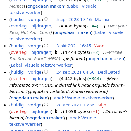
5
p
0
n
Memes
ongedaan maken
Label
:
Visuele
a
2
2
b
tekstverwerker
p
0
6
e
huidig
vorige
5 apr 2023 17:16
Marnix
r
2
w
overleg
bijdragen
4.488 bytes
+44
→
Not your
2
4
e
Keys, Not Your Coins
ongedaan maken
Label
:
Visuele
0
r
tekstverwerker
2
k
huidig
vorige
3 okt 2021 16:45
Yvon
3
i
overleg
bijdragen
k
4.444 bytes
+2
→
"Have
3
n
Fun Staying Poor!" (HFSP)
:
spelfouten
ongedaan maken
o
g
Label
:
Visuele tekstverwerker
k
s
huidig
vorige
24 sep 2021 04:50
DediQated
t
s
overleg
bijdragen
4.442 bytes
+344
Meer
2
2
a
informatie over HODL, inclusief link naar originele forum-
4
0
m
bericht. Typefouten verbeterd. Zinnen verbeterd.
s
2
e
ongedaan maken
Label
:
Visuele tekstverwerker
e
1
n
huidig
vorige
28 apr 2021 13:36
Stijn
p
v
overleg
bijdragen
k
4.098 bytes
−1
bitcoins ->
2
2
a
bitcoin
ongedaan maken
Label
:
Visuele
8
0
t
tekstverwerker
a
2
t
huidig
vorige
25 feb 2021 14:56
Marnix