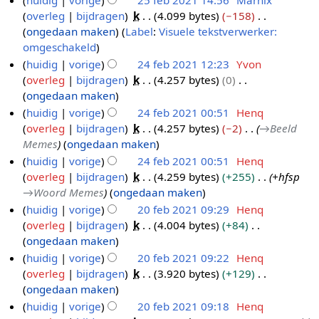
p
1
i
overleg
bijdragen
k
4.099 bytes
−158
2
r
n
G
ongedaan maken
Label
:
Visuele tekstverwerker:
5
2
g
e
omgeschakeld
f
0
e
huidig
vorige
24 feb 2021 12:23
Yvon
e
2
n
overleg
bijdragen
k
4.257 bytes
0
2
b
1
b
G
ongedaan maken
4
2
e
e
huidig
vorige
24 feb 2021 00:51
Henq
f
0
w
e
overleg
bijdragen
k
4.257 bytes
−2
→
Beeld
e
2
e
n
Memes
ongedaan maken
b
1
r
b
huidig
vorige
24 feb 2021 00:51
Henq
2
k
e
overleg
bijdragen
k
4.259 bytes
+255
+hfsp
0
i
w
→
Woord Memes
ongedaan maken
2
n
e
huidig
vorige
20 feb 2021 09:29
Henq
1
g
r
overleg
bijdragen
k
4.004 bytes
+84
2
s
k
G
ongedaan maken
0
s
i
e
huidig
vorige
20 feb 2021 09:22
Henq
f
a
n
e
overleg
bijdragen
k
3.920 bytes
+129
e
m
g
n
G
ongedaan maken
b
e
s
b
e
huidig
vorige
20 feb 2021 09:18
Henq
2
n
s
e