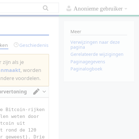
Anonieme gebruiker
Meer
Verwijzingen naar deze
rken
Geschiedenis
pagina
Gerelateerde wijzigingen
Paginagegevens
zijn als je
Paginalogboek
aanmaakt
, worden
andere voordelen.
orvertoning
Van tekstverwerker omschakelen