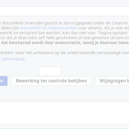
an BitcoinWiki.nl worden geacht te zijn vrijgegeven onder de Creati
delen (zie
BitcoinWiki NL:Auteursrechten
voor details). Als je niet wi
ewerkt en verspreid kan worden, kies dan niet voor "Pagina opslaan"
vens dat je deze tekst zelf hebt geschreven of overgenomen uit een vr
 dat beschermd wordt door auteursrecht, tenzij je daarvoor toe
werken. Voer het antwoord op de onderstaande eenvoudige som
 informatie
):