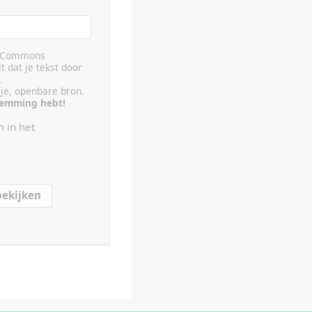
ve Commons
lt dat je tekst door
.
ije, openbare bron.
stemming hebt!
 in het