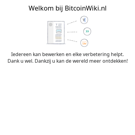
BitcoinWiki.nl
Welkom bij BitcoinWiki.nl
Bewerken van
Bitcoin Memes
Iedereen kan bewerken en elke verbetering helpt.
Dank u wel. Dankzij u kan de wereld meer ontdekken!
Waarschuwing:
Je bent niet aangemeld. Je IP-
adres zal voor iedereen zichtbaar zijn als je
wijzigingen op deze pagina maakt. Wanneer je
je
aanmeldt
of
een account aanmaakt
, worden je
bewerkingen aan je gebruikersnaam
toegeschreven. Daarnaast zijn er nog andere
voordelen.