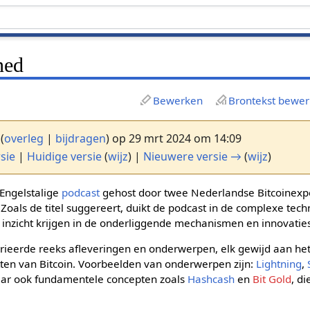
ned
Bewerken
Brontekst bewe
(
overleg
|
bijdragen
)
op 29 mrt 2024 om 14:09
sie
|
Huidige versie
(
wijz
) |
Nieuwere versie →
(
wijz
)
 Engelstalige
podcast
gehost door twee Nederlandse Bitcoinexp
. Zoals de titel suggereert, duikt de podcast in de complexe tec
rs inzicht krijgen in de onderliggende mechanismen en innovatie
rieerde reeks afleveringen en onderwerpen, elk gewijd aan he
etten van Bitcoin. Voorbeelden van onderwerpen zijn:
Lightning
,
aar ook fundamentele concepten zoals
Hashcash
en
Bit Gold
, d