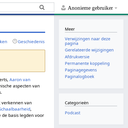
Anonieme gebruiker
Meer
Verwijzingen naar deze
rken
Geschiedenis
pagina
Gerelateerde wijzigingen
Afdrukversie
Permanente koppeling
Paginagegevens
Paginalogboek
erts,
Aaron van
hnische aspecten van
s.
t verkennen van
Categorieën
Schaalbaarheid
,
Podcast
ie de basis legden voor