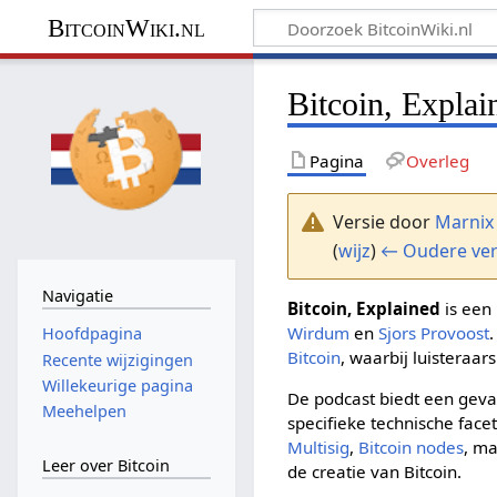
BitcoinWiki.nl
Bitcoin, Explai
Pagina
Overleg
Versie door
Marnix
(
wijz
)
← Oudere ver
Navigatie
Bitcoin, Explained
is een
Wirdum
en
Sjors Provoost
Hoofdpagina
Bitcoin
, waarbij luisteraa
Recente wijzigingen
Willekeurige pagina
De podcast biedt een geva
Meehelpen
specifieke technische fac
Multisig
,
Bitcoin nodes
, m
Leer over Bitcoin
de creatie van Bitcoin.