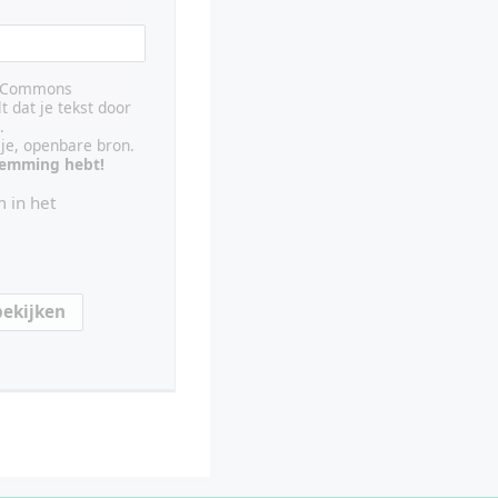
ve Commons
lt dat je tekst door
.
ije, openbare bron.
stemming hebt!
 in het