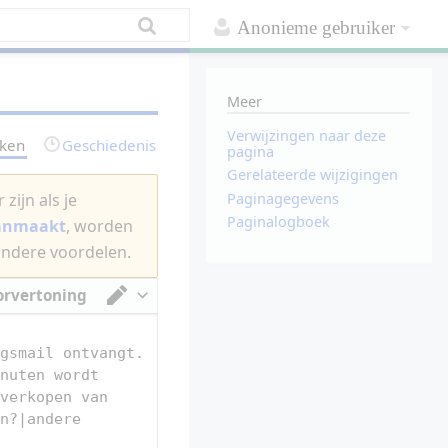
Anonieme gebruiker
Meer
Verwijzingen naar deze
rken
Geschiedenis
pagina
Gerelateerde wijzigingen
Paginagegevens
zijn als je
Paginalogboek
aanmaakt
, worden
andere voordelen.
orvertoning
Van tekstverwerker omschakelen