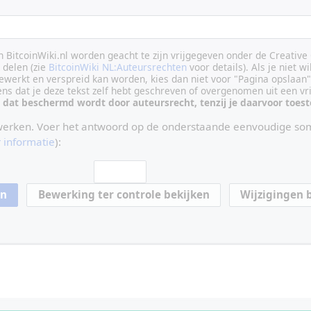
an BitcoinWiki.nl worden geacht te zijn vrijgegeven onder de Creati
delen (zie
BitcoinWiki NL:Auteursrechten
voor details). Als je niet wi
ewerkt en verspreid kan worden, kies dan niet voor "Pagina opslaan"
vens dat je deze tekst zelf hebt geschreven of overgenomen uit een vr
 dat beschermd wordt door auteursrecht, tenzij je daarvoor toe
werken. Voer het antwoord op de onderstaande eenvoudige som
 informatie
):