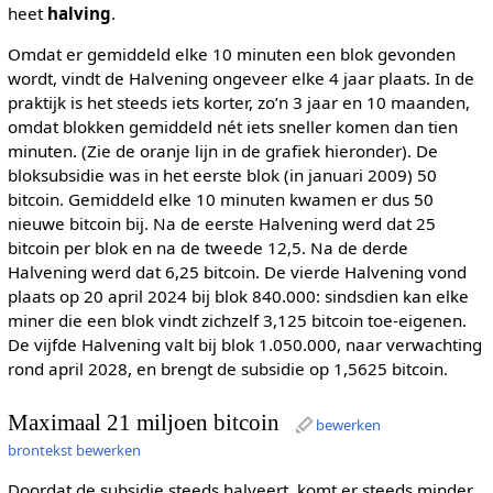
heet
halving
.
Omdat er gemiddeld elke 10 minuten een blok gevonden
wordt, vindt de Halvening ongeveer elke 4 jaar plaats. In de
praktijk is het steeds iets korter, zo’n 3 jaar en 10 maanden,
omdat blokken gemiddeld nét iets sneller komen dan tien
minuten. (Zie de oranje lijn in de grafiek hieronder). De
bloksubsidie was in het eerste blok (in januari 2009) 50
bitcoin. Gemiddeld elke 10 minuten kwamen er dus 50
nieuwe bitcoin bij. Na de eerste Halvening werd dat 25
bitcoin per blok en na de tweede 12,5. Na de derde
Halvening werd dat 6,25 bitcoin. De vierde Halvening vond
plaats op 20 april 2024 bij blok 840.000: sindsdien kan elke
miner die een blok vindt zichzelf 3,125 bitcoin toe-eigenen.
De vijfde Halvening valt bij blok 1.050.000, naar verwachting
rond april 2028, en brengt de subsidie op 1,5625 bitcoin.
Maximaal 21 miljoen bitcoin
bewerken
brontekst bewerken
Doordat de subsidie steeds halveert, komt er steeds minder