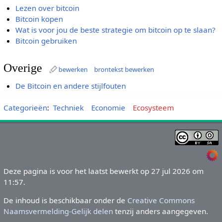
Lezen over bitcoin
Bitcoin kopen
Wat is voor jou de beste strategie om bitcoin op te slaan?
Bitcoin gebruiken
Overige
bewerken
brontekst bewerken
De Bitcoin en andere stijlfouten
Categorieën
:
Techniek
Economie
Ecosysteem
Deze pagina is voor het laatst bewerkt op 27 jul 2026 om
11:57.
De inhoud is beschikbaar onder de
Creative Commons
Naamsvermelding-Gelijk delen
tenzij anders aangegeven.