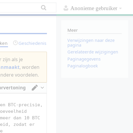
Anonieme gebruiker
Meer
Verwijzingen naar deze
rken
Geschiedenis
pagina
Gerelateerde wijzigingen
Paginagegevens
zijn als je
Paginalogboek
aanmaakt
, worden
andere voordelen.
orvertoning
Van tekstverwerker omschakelen