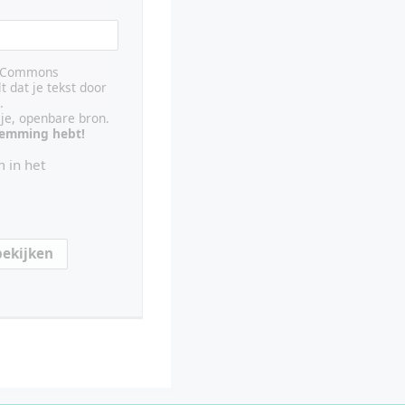
ve Commons
lt dat je tekst door
.
ije, openbare bron.
stemming hebt!
 in het