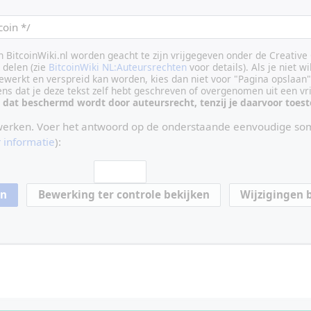
an BitcoinWiki.nl worden geacht te zijn vrijgegeven onder de Creati
delen (zie
BitcoinWiki NL:Auteursrechten
voor details). Als je niet wi
ewerkt en verspreid kan worden, kies dan niet voor "Pagina opslaan"
vens dat je deze tekst zelf hebt geschreven of overgenomen uit een vr
 dat beschermd wordt door auteursrecht, tenzij je daarvoor toe
werken. Voer het antwoord op de onderstaande eenvoudige som
 informatie
):