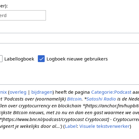
er):
erd
Labellogboek
Logboek nieuwe gebruikers
nix
overleg
bijdragen
heeft de pagina
Categorie:Podcast
aa
'Podcasts over (voornamelijk)
Bitcoin
. *
Satoshi Radio
is de Nede
llen over cryptocurrency en blockchain *[https://anchor.fm/hupbit
ijkste Bitcoin nieuws, met zo nu en dan een gast waarmee we ove
https://www.bnr.nl/podcast/cryptocast Cryptocast] - Cryptocurren
geert je wekelijks door al...')
Label
:
Visuele tekstverwerker