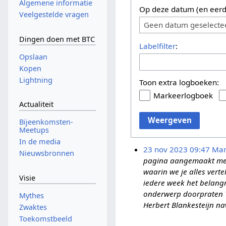
Algemene informatie
Op deze datum (en eerd
Veelgestelde vragen
Geen datum geselecte
Dingen doen met BTC
Labelfilter
:
Opslaan
Kopen
Lightning
Toon extra logboeken:
Markeerlogboek
Actualiteit
Weergeven
Bijeenkomsten-
Meetups
In de media
23 nov 2023 09:47
Mar
Nieuwsbronnen
pagina aangemaakt met 
waarin we je alles verte
Visie
iedere week het belangr
onderwerp doorpraten *[
Mythes
Herbert Blankesteijn navi
Zwaktes
Toekomstbeeld