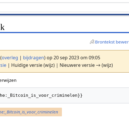
ok
Brontekst bewe
(
overleg
|
bijdragen
)
op 20 sep 2023 om 09:05
sie
| Huidige versie (wijz) | Nieuwere versie → (wijz)
erwijzen
he:_Bitcoin_is_voor_criminelen}}
:_Bitcoin_is_voor_criminelen