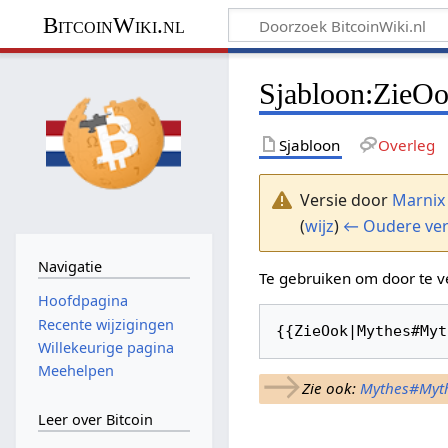
BitcoinWiki.nl
Sjabloon
:
ZieO
Sjabloon
Overleg
Versie door
Marnix
(
wijz
)
← Oudere ver
Navigatie
Te gebruiken om door te v
Hoofdpagina
Recente wijzigingen
{{ZieOok|Mythes#Myt
Willekeurige pagina
→
Meehelpen
Zie ook:
Mythes#Mythe
Leer over Bitcoin