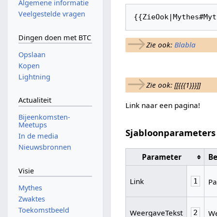
Algemene informatie
Veelgestelde vragen
{{ZieOok|Mythes#Myt
→
Dingen doen met BTC
Zie ook:
Blabla
Opslaan
Kopen
→
Lightning
Zie ook: [[{{{1}}}]]
Actualiteit
Link naar een pagina!
Bijeenkomsten-
Meetups
Sjabloonparameters
In de media
Nieuwsbronnen
Parameter
Be
Visie
Link
Pa
1
Mythes
Zwaktes
Toekomstbeeld
WeergaveTekst
We
2