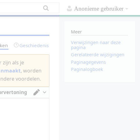
Anonieme gebruiker
Meer
Verwijzingen naar deze
rken
Geschiedenis
pagina
Gerelateerde wijzigingen
Paginagegevens
zijn als je
Paginalogboek
aanmaakt
, worden
andere voordelen.
orvertoning
Van tekstverwerker omschakelen