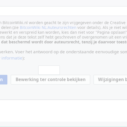
an BitcoinWiki.nl worden geacht te zijn vrijgegeven onder de Creati
delen (zie
BitcoinWiki NL:Auteursrechten
voor details). Als je niet wi
ewerkt en verspreid kan worden, kies dan niet voor "Pagina opslaan"
vens dat je deze tekst zelf hebt geschreven of overgenomen uit een vr
 dat beschermd wordt door auteursrecht, tenzij je daarvoor toe
werken. Voer het antwoord op de onderstaande eenvoudige som
 informatie
):