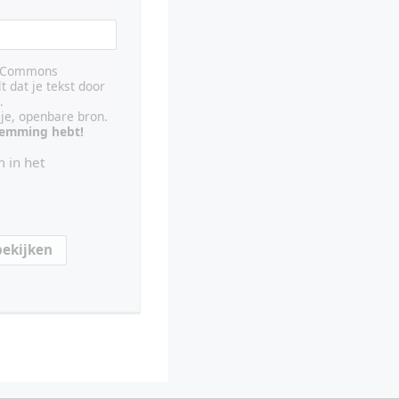
ve Commons
lt dat je tekst door
.
ije, openbare bron.
stemming hebt!
 in het