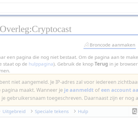
Overleg:Cryptocast
Broncode aanmaken
aar een pagina die nog niet bestaat. Om de pagina aan te maken
e staat op de
hulppagina
). Gebruik de knop
Terug
in je browser 
omen.
bent niet aangemeld. Je IP-adres zal voor iedereen zichtbaar 
e pagina maakt. Wanneer je
je aanmeldt
of
een account 
 je gebruikersnaam toegeschreven. Daarnaast zijn er nog 
Uitgebreid
Speciale tekens
Hulp