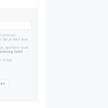
ve Commons
lt dat je tekst door
.
ije, openbare bron.
stemming hebt!
 in het