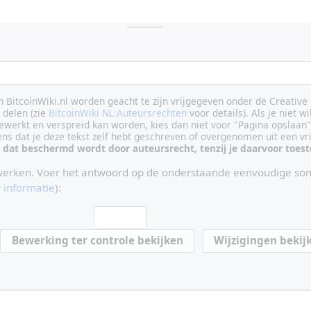
an BitcoinWiki.nl worden geacht te zijn vrijgegeven onder de Creati
delen (zie
BitcoinWiki NL:Auteursrechten
voor details). Als je niet wi
ewerkt en verspreid kan worden, kies dan niet voor "Pagina opslaan"
vens dat je deze tekst zelf hebt geschreven of overgenomen uit een vr
 dat beschermd wordt door auteursrecht, tenzij je daarvoor toe
werken. Voer het antwoord op de onderstaande eenvoudige som
 informatie
):