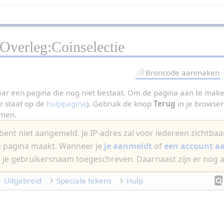
Overleg:Coinselectie
Broncode aanmaken
aar een pagina die nog niet bestaat. Om de pagina aan te maken
e staat op de
hulppagina
). Gebruik de knop
Terug
in je browser 
omen.
bent niet aangemeld. Je IP-adres zal voor iedereen zichtbaar 
e pagina maakt. Wanneer je
je aanmeldt
of
een account 
 je gebruikersnaam toegeschreven. Daarnaast zijn er nog 
Uitgebreid
Speciale tekens
Hulp