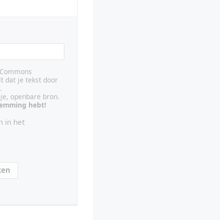
ve Commons
lt dat je tekst door
.
ije, openbare bron.
stemming hebt!
 in het