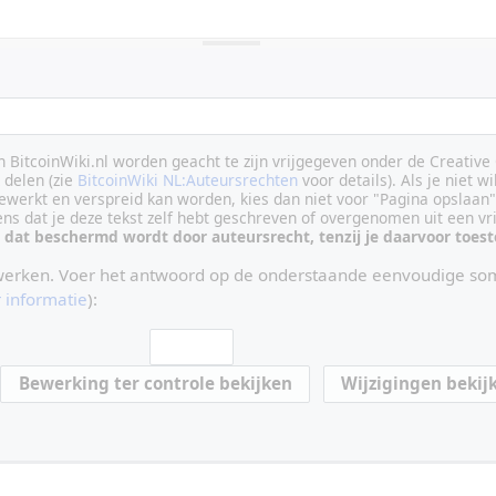
an BitcoinWiki.nl worden geacht te zijn vrijgegeven onder de Creati
delen (zie
BitcoinWiki NL:Auteursrechten
voor details). Als je niet wi
ewerkt en verspreid kan worden, kies dan niet voor "Pagina opslaan"
vens dat je deze tekst zelf hebt geschreven of overgenomen uit een vr
 dat beschermd wordt door auteursrecht, tenzij je daarvoor toe
werken. Voer het antwoord op de onderstaande eenvoudige som
 informatie
):