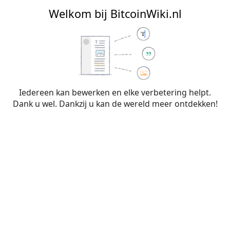
BitcoinWiki.nl
Welkom bij BitcoinWiki.nl
Aanmaken van
Overleg:Boris van
de Ven
Iedereen kan bewerken en elke verbetering helpt.
Dank u wel. Dankzij u kan de wereld meer ontdekken!
Je hebt een link gevolgd naar een pagina die nog niet
bestaat. Om de pagina aan te maken typ je in het vak
hieronder (meer informatie staat op de
hulppagina
). Gebruik
de knop
Terug
in je browser als je hier per ongeluk terecht
bent gekomen.
Waarschuwing:
Je bent niet aangemeld. Je IP-
adres zal voor iedereen zichtbaar zijn als je
wijzigingen op deze pagina maakt. Wanneer je
je