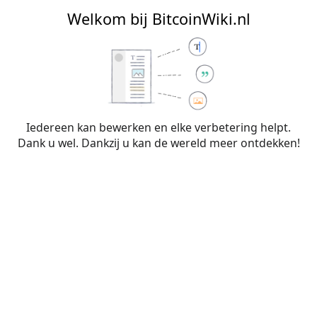
BitcoinWiki.nl
Welkom bij BitcoinWiki.nl
Aanmaken van
Overleg:BTCPayServer
Iedereen kan bewerken en elke verbetering helpt.
Dank u wel. Dankzij u kan de wereld meer ontdekken!
Je hebt een link gevolgd naar een pagina die nog niet
bestaat. Om de pagina aan te maken typ je in het vak
hieronder (meer informatie staat op de
hulppagina
). Gebruik
de knop
Terug
in je browser als je hier per ongeluk terecht
bent gekomen.
Waarschuwing:
Je bent niet aangemeld. Je IP-
adres zal voor iedereen zichtbaar zijn als je
wijzigingen op deze pagina maakt. Wanneer je
je