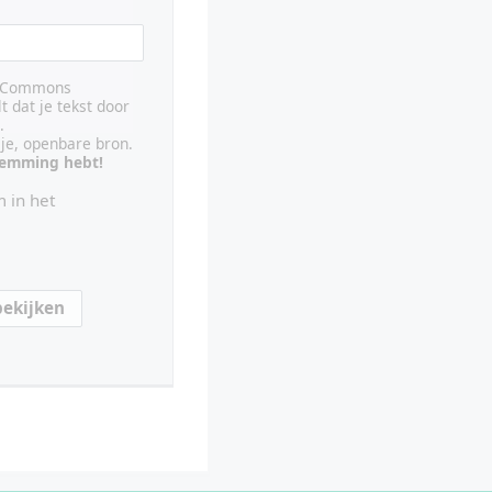
ve Commons
lt dat je tekst door
.
ije, openbare bron.
stemming hebt!
 in het