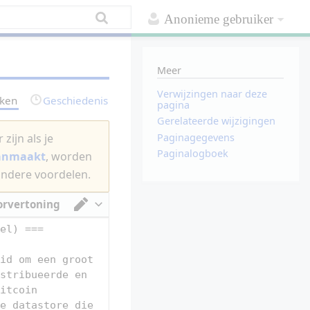
Anonieme gebruiker
Meer
Verwijzingen naar deze
rken
Geschiedenis
pagina
Gerelateerde wijzigingen
Paginagegevens
zijn als je
Paginalogboek
aanmaakt
, worden
andere voordelen.
orvertoning
Van tekstverwerker omschakelen