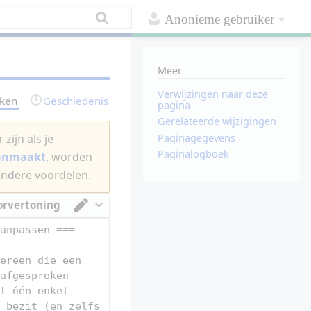
Anonieme gebruiker
Meer
Verwijzingen naar deze
rken
Geschiedenis
pagina
Gerelateerde wijzigingen
Paginagegevens
zijn als je
Paginalogboek
aanmaakt
, worden
andere voordelen.
orvertoning
Van tekstverwerker omschakelen