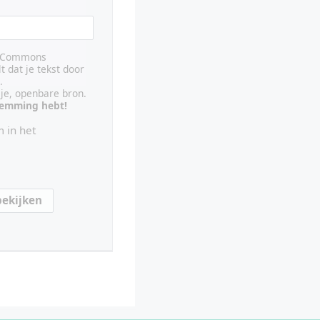
ve Commons
lt dat je tekst door
.
ije, openbare bron.
stemming hebt!
 in het