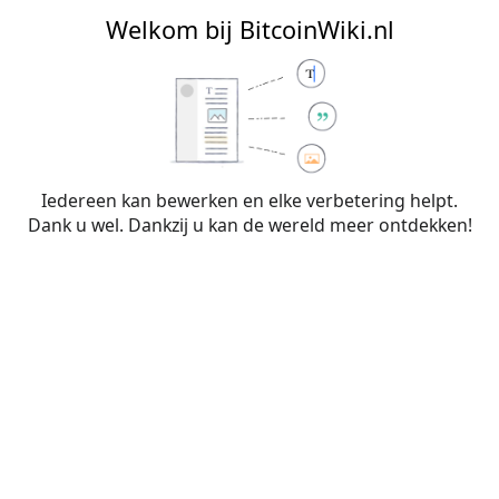
BitcoinWiki.nl
Welkom bij BitcoinWiki.nl
Bewerken van
Mythes
(sectie)
Iedereen kan bewerken en elke verbetering helpt.
Dank u wel. Dankzij u kan de wereld meer ontdekken!
Waarschuwing:
Je bent niet aangemeld. Je IP-
adres zal voor iedereen zichtbaar zijn als je
wijzigingen op deze pagina maakt. Wanneer je
je
aanmeldt
of
een account aanmaakt
, worden je
bewerkingen aan je gebruikersnaam
toegeschreven. Daarnaast zijn er nog andere
voordelen.