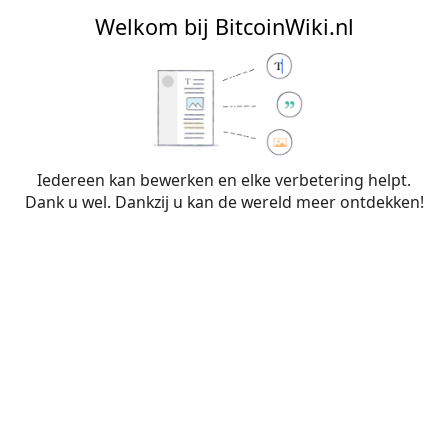
BitcoinWiki.nl
Welkom bij BitcoinWiki.nl
Bewerken van
Mining
(sectie)
Iedereen kan bewerken en elke verbetering helpt.
Dank u wel. Dankzij u kan de wereld meer ontdekken!
Waarschuwing:
Je bent niet aangemeld. Je IP-
adres zal voor iedereen zichtbaar zijn als je
wijzigingen op deze pagina maakt. Wanneer je
je
aanmeldt
of
een account aanmaakt
, worden je
bewerkingen aan je gebruikersnaam
toegeschreven. Daarnaast zijn er nog andere
voordelen.