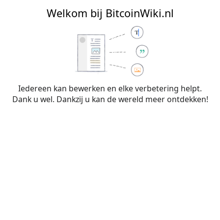
BitcoinWiki.nl
Welkom bij BitcoinWiki.nl
Bewerken van
Lightning Apps
(sectie)
Iedereen kan bewerken en elke verbetering helpt.
Dank u wel. Dankzij u kan de wereld meer ontdekken!
Waarschuwing:
Je bent niet aangemeld. Je IP-
adres zal voor iedereen zichtbaar zijn als je
wijzigingen op deze pagina maakt. Wanneer je
je
aanmeldt
of
een account aanmaakt
, worden je
bewerkingen aan je gebruikersnaam
toegeschreven. Daarnaast zijn er nog andere
voordelen.