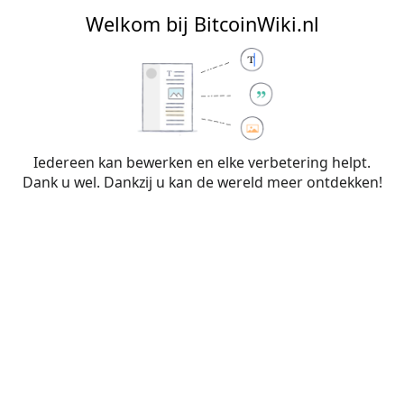
BitcoinWiki.nl
Welkom bij BitcoinWiki.nl
Bewerken van
Lightning Apps
(sectie)
Iedereen kan bewerken en elke verbetering helpt.
Dank u wel. Dankzij u kan de wereld meer ontdekken!
Waarschuwing:
Je bent niet aangemeld. Je IP-
adres zal voor iedereen zichtbaar zijn als je
wijzigingen op deze pagina maakt. Wanneer je
je
aanmeldt
of
een account aanmaakt
, worden je
bewerkingen aan je gebruikersnaam
toegeschreven. Daarnaast zijn er nog andere
voordelen.