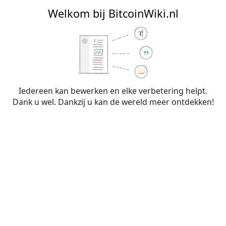
BitcoinWiki.nl
Welkom bij BitcoinWiki.nl
Bewerken van
Lightning
(sectie)
Iedereen kan bewerken en elke verbetering helpt.
Dank u wel. Dankzij u kan de wereld meer ontdekken!
Waarschuwing:
Je bent niet aangemeld. Je IP-
adres zal voor iedereen zichtbaar zijn als je
wijzigingen op deze pagina maakt. Wanneer je
je
aanmeldt
of
een account aanmaakt
, worden je
bewerkingen aan je gebruikersnaam
toegeschreven. Daarnaast zijn er nog andere
voordelen.