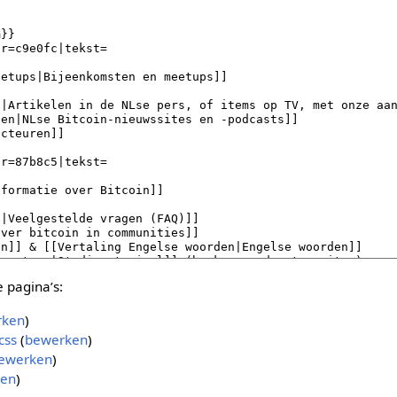
 pagina’s:
rken
)
css
(
bewerken
)
ewerken
)
en
)