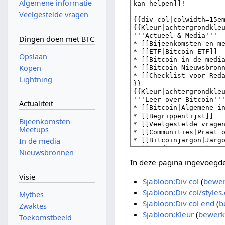
Algemene informatie
Veelgestelde vragen
Dingen doen met BTC
Opslaan
Kopen
Lightning
Actualiteit
Bijeenkomsten-
Meetups
In de media
Nieuwsbronnen
In deze pagina ingevoegde
Visie
Sjabloon:Div col
(
bewe
Sjabloon:Div col/styles.
Mythes
Sjabloon:Div col end
(
b
Zwaktes
Sjabloon:Kleur
(
bewerk
Toekomstbeeld