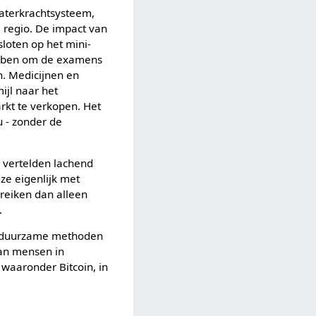
waterkrachtsysteem,
e regio. De impact van
sloten op het mini-
ebben om de examens
n. Medicijnen en
jl naar het
rkt te verkopen. Het
u - zonder de
n vertelden lachend
ze eigenlijk met
reiken dan alleen
.
or duurzame methoden
van mensen in
 waaronder Bitcoin, in