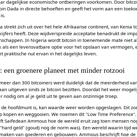
ar dagelijkse economische ontberingen voorkomen. Door bitcoi
coin Dada in directe behoeften en geeft het vorm aan een toeko
is.
 strekt zich uit over het hele Afrikaanse continent, van Kenia t
cijfers heeft. Deze wijdverspreide acceptatie benadrukt de impa
nschappen. In Nigeria wordt bitcoin in toenemende mate niet a
k als een levensvatbare optie voor het opslaan van vermogen, 
t praktische nut ervan in het dagelijks leven.
 een groenere planeet met minder rotzooi
meer dan 300 bitcoiners werd duidelijk dat de meerderheid va
 gaan uitgeven sinds ze bitcoin bezitten. Doordat het weer moge
er nodig om al je geld uit te geven aan onzinnige troep.
n de hoofdmunt is, kan waarde weer worden opgeslagen. Dit z
ep kopen en weggooien. We noemen dit "Low Time Preference".
ijft Saifedean Ammous hoe de wereld eruit zag toen mensen no
"hard geld" (goud) nog de norm was). Een wereld waarin tijd w
 maken van goederen en gebouwen. Ammous beschrijft hoe de 