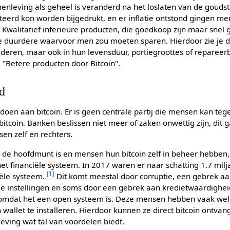
nleving als geheel is veranderd na het loslaten van de gouds
eerd kon worden bijgedrukt, en er inflatie ontstond gingen m
 Kwalitatief inferieure producten, die goedkoop zijn maar snel
 duurdere waarvoor men zou moeten sparen. Hierdoor zie je de 
ederen, maar ook in hun levensduur, portiegroottes of repareer
 "Betere producten door Bitcoin".
d
en aan bitcoin. Er is geen centrale partij die mensen kan te
bitcoin. Banken beslissen niet meer of zaken onwettig zijn, dit 
sen zelf en rechters.
 de hoofdmunt is en mensen hun bitcoin zelf in beheer hebben, 
het financiële systeem. In 2017 waren er naar schatting 1.7 mi
[
1
]
iële systeem.
Dit komt meestal door corruptie, een gebrek aan
e instellingen en soms door een gebrek aan kredietwaardigheid
en omdat het een open systeem is. Deze mensen hebben vaak we
in wallet te installeren. Hierdoor kunnen ze direct bitcoin ontva
eving wat tal van voordelen biedt.