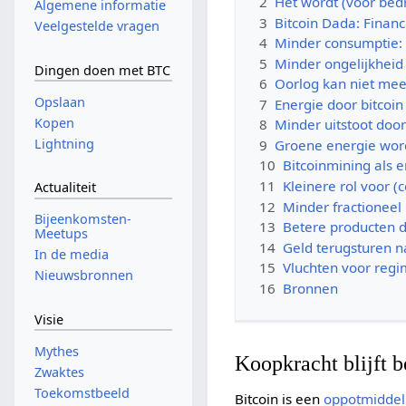
2
Het wordt (voor bedr
Algemene informatie
3
Bitcoin Dada: Financ
Veelgestelde vragen
4
Minder consumptie: 
5
Minder ongelijkheid
Dingen doen met BTC
6
Oorlog kan niet mee
Opslaan
7
Energie door bitcoin
Kopen
8
Minder uitstoot door
Lightning
9
Groene energie wor
10
Bitcoinmining als 
11
Kleinere rol voor (
Actualiteit
12
Minder fractioneel
Bijeenkomsten-
13
Betere producten d
Meetups
14
Geld terugsturen n
In de media
15
Vluchten voor reg
Nieuwsbronnen
16
Bronnen
Visie
Mythes
Koopkracht blijft 
Zwaktes
Toekomstbeeld
Bitcoin is een
oppotmiddel