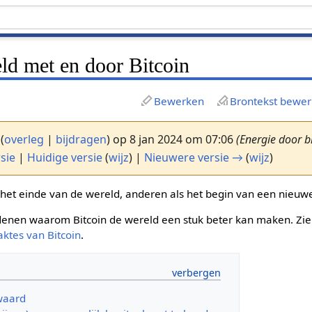
ld met en door Bitcoin
Bewerken
Brontekst bewe
(
overleg
|
bijdragen
)
op 8 jan 2024 om 07:06
(Energie door b
sie
|
Huidige versie
(
wijz
) |
Nieuwere versie →
(
wijz
)
 het einde van de wereld, anderen als het begin van een nieuwe
edenen waarom Bitcoin de wereld een stuk beter kan maken. Zie 
ktes van Bitcoin
.
ewaard