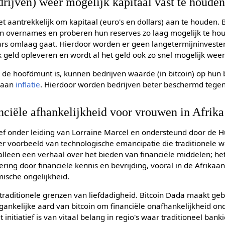
drijven) weer mogelijk kapitaal vast te houde
iet aantrekkelijk om kapitaal (euro's en dollars) aan te houden.
en overnames en proberen hun reserves zo laag mogelijk te ho
ars omlaag gaat. Hierdoor worden er geen langetermijninvest
k geld opleveren en wordt al het geld ook zo snel mogelijk wee
 de hoofdmunt is, kunnen bedrijven waarde (in bitcoin) op hun 
g aan
inflatie
. Hierdoor worden bedrijven beter beschermd tege
nciële afhankelijkheid voor vrouwen in Afrika
atief onder leiding van Lorraine Marcel en ondersteund door de 
der voorbeeld van technologische emancipatie die traditionele
 alleen een verhaal over het bieden van financiële middelen; he
ring door financiële kennis en bevrijding, vooral in de Afrikaa
mische ongelijkheid.
e traditionele grenzen van liefdadigheid. Bitcoin Dada maakt ge
gankelijke aard van bitcoin om financiële onafhankelijkheid on
initiatief is van vitaal belang in regio's waar traditioneel ban