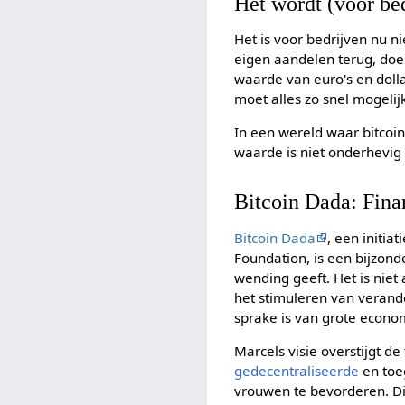
Het wordt (voor be
Het is voor bedrijven nu n
eigen aandelen terug, do
waarde van euro's en doll
moet alles zo snel mogelij
In een wereld waar bitcoin
waarde is niet onderhevi
Bitcoin Dada: Fina
Bitcoin Dada
, een initi
Foundation, is een bijzon
wending geeft. Het is niet
het stimuleren van verande
sprake is van grote econo
Marcels visie overstijgt d
gedecentraliseerde
en toe
vrouwen te bevorderen. Dit 