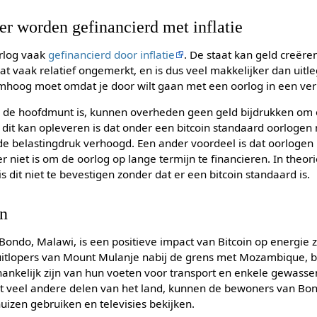
er worden gefinancierd met inflatie
orlog vaak
gefinancierd door inflatie
. De staat kan geld creëre
t vaak relatief ongemerkt, en is dus veel makkelijker dan uitl
mhoog moet omdat je door wilt gaan met een oorlog in een ver
n de hoofdmunt is, kunnen overheden geen geld bijdrukken om o
dit kan opleveren is dat onder een bitcoin standaard oorlogen 
t de belastingdruk verhoogd. Een ander voordeel is dat oorloge
 niet is om de oorlog op lange termijn te financieren. In theor
 dit niet te bevestigen zonder dat er een bitcoin standaard is.
in
Bondo, Malawi, is een positieve impact van Bitcoin op energie
 uitlopers van Mount Mulanje nabij de grens met Mozambique, b
nkelijk zijn van hun voeten voor transport en enkele gewasse
tot veel andere delen van het land, kunnen de bewoners van Bo
nuizen gebruiken en televisies bekijken.