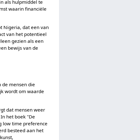
n als hulpmiddel te
mst waarin financiële
ot Nigeria, dat een van
ct van het potentieel
lleen gezien als een
een bewijs van de
n de mensen die
lijk wordt om waarde
orgt dat mensen weer
 In het boek "De
g low time preference
erd besteed aan het
kunst,