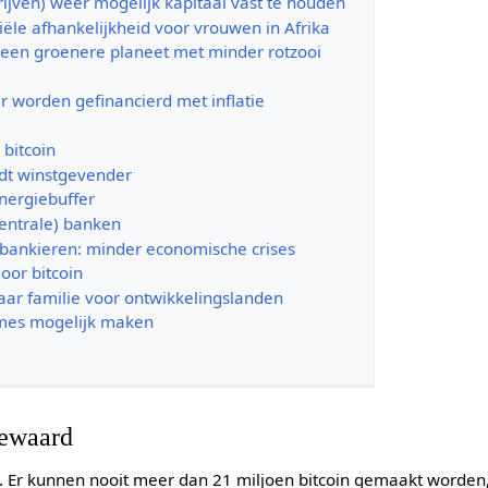
ijven) weer mogelijk kapitaal vast te houden
iële afhankelijkheid voor vrouwen in Afrika
een groenere planeet met minder rotzooi
r worden gefinancierd met inflatie
 bitcoin
dt winstgevender
energiebuffer
centrale) banken
 bankieren: minder economische crises
oor bitcoin
aar familie voor ontwikkelingslanden
imes mogelijk maken
bewaard
. Er kunnen nooit meer dan 21 miljoen bitcoin gemaakt worden,