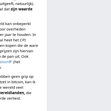
tgeeft, natuurlijk).
al dat
zijn waarde
geld kan onbeperkt
 door overheden
er jaar te houden. In
tal heet het CPI
nsen kopen die de ware
rijzen zijn hiervan
n de pan uit. Ook
ation
' (het
n.
ebben geen grip op
et in bitcoin, kan ik
e wereld veel
ereldlanden,
die
de verliest.