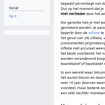
bepaald percentage van dat 
Social
Dus op het moment dat je h
niet verliezen
door het wi
Op X
Die garantie heb je niet w
gecreëerd worden. Je aande
beperkt door de
inflatie
te 
het geval van 2% inflatie, v
(consumenten prijsindexci
inflatie niet accuraat wee
het beste voorbeeld: het i
worden veranderend koopged
kwantitatief of kwalitatie
In een wereld waar bitcoin
het aantal bitcoin en daarm
over 10 jaar daarvan weer
voordeel, maar bedenk ook
een véél slechter monetai