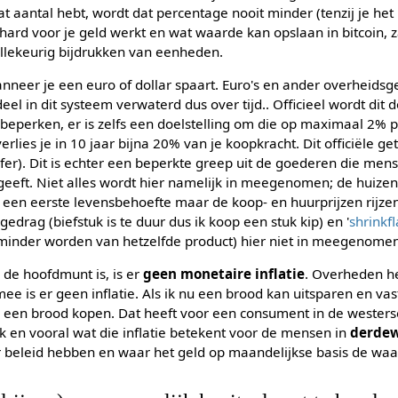
aantal hebt, wordt dat percentage nooit minder (tenzij je het ui
ard voor je geld werkt en wat waarde kan opslaan in bitcoin, z
llekeurig bijdrukken van eenheden.
anneer je een euro of dollar spaart. Euro's en ander overheids
el in dit systeem verwaterd dus over tijd.. Officieel wordt dit
beperken, er is zelfs een doelstelling om die op maximaal 2% p
erlies je in 10 jaar bijna 20% van je koopkracht. Dit officiële ge
jfer). Dit is echter een beperkte greep uit de goederen die me
rgeeft. Niet alles wordt hier namelijk in meegenomen; de huizenp
s een eerste levensbehoefte maar de koop- en huurprijzen rijze
rag (biefstuk is te duur dus ik koop een stuk kip) en '
shrinkfl
f minder worden van hetzelfde product) hier niet in meegenome
 de hoofdmunt is, is er
geen monetaire inflatie
. Overheden h
ee is er geen inflatie. Als ik nu een brood kan uitsparen en vastz
 een brood kopen. Dat heeft voor een consument in de westers
 en vooral wat die inflatie betekent voor de mensen in
derdew
r beleid hebben en waar het geld op maandelijkse basis de waar