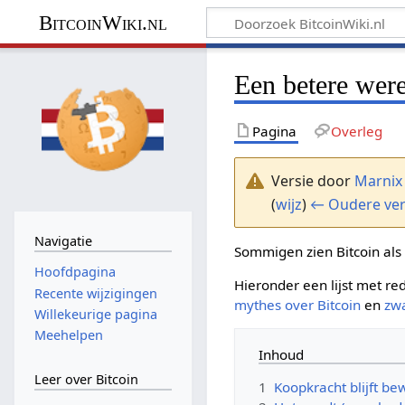
BitcoinWiki.nl
Een betere were
Pagina
Overleg
Versie door
Marnix
(
wijz
)
← Oudere ver
Navigatie
Sommigen zien Bitcoin als
Hoofdpagina
Hieronder een lijst met r
Recente wijzigingen
mythes over Bitcoin
en
zwa
Willekeurige pagina
Meehelpen
Inhoud
Leer over Bitcoin
1
Koopkracht blijft b