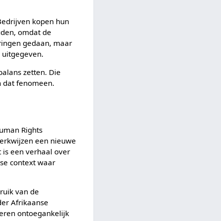
n
 Bedrijven kopen hun
uden, omdat de
eringen gedaan, maar
r uitgegeven.
balans zetten. Die
n dat fenomeen.
Human Rights
 werkwijzen een nieuwe
t is een verhaal over
nse context waar
bruik van de
der Afrikaanse
kieren ontoegankelijk