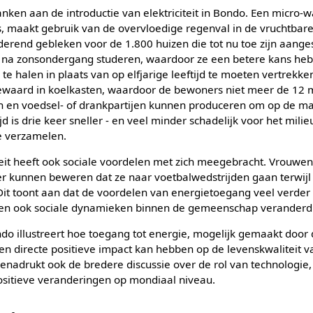
anken aan de introductie van elektriciteit in Bondo. Een micro-
s, maakt gebruik van de overvloedige regenval in de vruchtbar
anderend gebleken voor de 1.800 huizen die tot nu toe zijn aange
 na zonsondergang studeren, waardoor ze een betere kans h
te halen in plaats van op elfjarige leeftijd te moeten vertrekke
waard in koelkasten, waardoor de bewoners niet meer de 12 mi
n en voedsel- of drankpartijen kunnen produceren om op de ma
 is drie keer sneller - en veel minder schadelijk voor het milie
e verzamelen.
teit heeft ook sociale voordelen met zich meegebracht. Vrouwe
r kunnen beweren dat ze naar voetbalwedstrijden gaan terwijl 
it toont aan dat de voordelen van energietoegang veel verder 
bben ook sociale dynamieken binnen de gemeenschap veranderd
do illustreert hoe toegang tot energie, mogelijk gemaakt do
een directe positieve impact kan hebben op de levenskwaliteit 
nadrukt ook de bredere discussie over de rol van technologie,
sitieve veranderingen op mondiaal niveau.