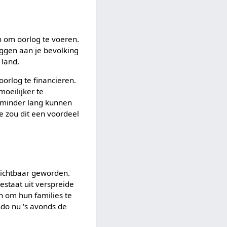
n om oorlog te voeren.
eggen aan je bevolking
 land.
orlog te financieren.
moeilijker te
n minder lang kunnen
ie zou dit een voordeel
 zichtbaar geworden.
estaat uit verspreide
n om hun families te
ndo nu 's avonds de