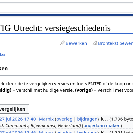
Utrecht: versiegeschiedenis
Bewerken
Brontekst bewe
jken
ken
 selecteer de te vergelijken versies en toets ENTER of de knop o
uidig)
= verschil met huidige versie,
(vorige)
= verschil met voo
27 jul 2026 17:40
Marnix
overleg
bijdragen
k
1.796 byt
d: Community, Bijeenkomst, Nederland
ongedaan maken
27 jul 2026 12:46
Marnix
overleg
bijdragen
k
1.721 byt