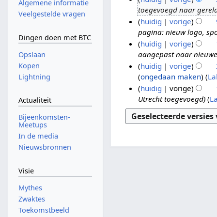
7
Algemene informatie
toegevoegd naar gerela
j
Veelgestelde vragen
huidig
vorige
u
pagina: nieuw logo, spo
l
9
Dingen doen met BTC
huidig
vorige
2
m
aangepast naar nieuw
Opslaan
0
r
1
huidig
vorige
Kopen
2
t
5
G
ongedaan maken
La
Lightning
6
2
j
2
e
huidig
vorige
0
a
3
e
Utrecht toegevoegd
L
2
n
f
1
Actualiteit
n
6
2
e
6
Bijeenkomsten-
b
0
b
f
Meetups
e
2
2
e
In de media
w
5
0
b
Nieuwsbronnen
e
2
2
r
4
0
Visie
k
2
i
Mythes
4
n
Zwaktes
g
Toekomstbeeld
s