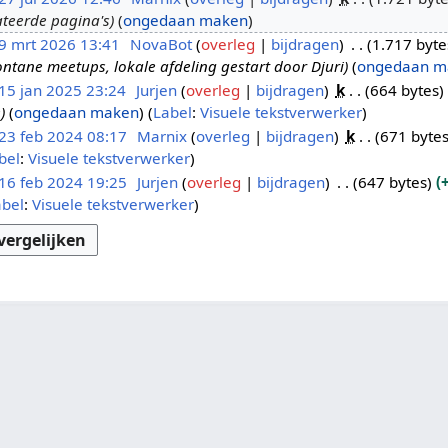
teerde pagina's
ongedaan maken
9 mrt 2026 13:41
NovaBot
overleg
bijdragen
1.717 byte
ntane meetups, lokale afdeling gestart door Djuri
ongedaan m
15 jan 2025 23:24
Jurjen
overleg
bijdragen
k
664 bytes
e
ongedaan maken
Label
:
Visuele tekstverwerker
23 feb 2024 08:17
Marnix
overleg
bijdragen
k
671 byte
bel
:
Visuele tekstverwerker
16 feb 2024 19:25
Jurjen
overleg
bijdragen
647 bytes
abel
:
Visuele tekstverwerker