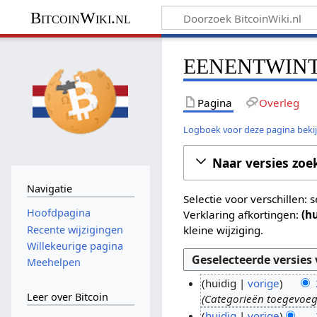
BitcoinWiki.nl
EENENTWINTIG 
Pagina
Overleg
Logboek voor deze pagina beki
Naar versies zoe
Navigatie
Selectie voor verschillen:
Hoofdpagina
Verklaring afkortingen:
(h
Recente wijzigingen
kleine wijziging.
Willekeurige pagina
Meehelpen
huidig
vorige
Leer over Bitcoin
Categorieën toegevoeg
2
huidig
vorige