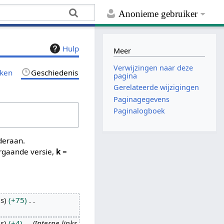
Anonieme gebruiker
Hulp
Meer
Verwijzingen naar deze
rken
Geschiedenis
pagina
Gerelateerde wijzigingen
Paginagegevens
Paginalogboek
nderaan.
rgaande versie,
k
=
es
+75
es
+4
Interne links