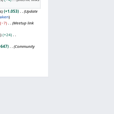
s
+1.053
Update
aken
−7
Meetup link
s
+24
+647
Community