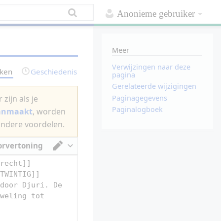
Anonieme gebruiker
Meer
Verwijzingen naar deze
rken
Geschiedenis
pagina
Gerelateerde wijzigingen
Paginagegevens
zijn als je
Paginalogboek
aanmaakt
, worden
andere voordelen.
orvertoning
Van tekstverwerker omschakelen