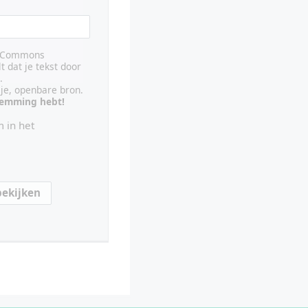
ve Commons
lt dat je tekst door
.
ije, openbare bron.
stemming hebt!
 in het