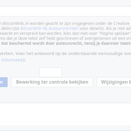
an BitcoinWiki.nl worden geacht te zijn vrijgegeven onder de Creati
delen (zie
BitcoinWiki NL:Auteursrechten
voor details). Als je niet wi
ewerkt en verspreid kan worden, kies dan niet voor "Pagina opslaan"
vens dat je deze tekst zelf hebt geschreven of overgenomen uit een vr
 dat beschermd wordt door auteursrecht, tenzij je daarvoor toe
werken. Voer het antwoord op de onderstaande eenvoudige som
 informatie
):