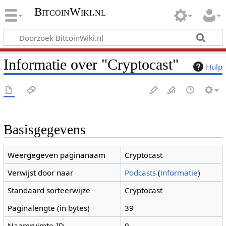
BitcoinWiki.nl
Informatie over "Cryptocast"
Hulp
Basisgegevens
Weergegeven paginanaam
Cryptocast
Verwijst door naar
Podcasts
(
informatie
)
Standaard sorteerwijze
Cryptocast
Paginalengte (in bytes)
39
Naamruimte-ID
0