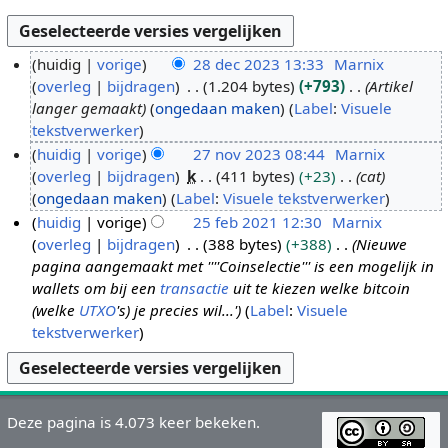
huidig
vorige
28 dec 2023 13:33
Marnix
overleg
bijdragen
1.204 bytes
+793
Artikel
2
langer gemaakt
ongedaan maken
Label
:
Visuele
8
tekstverwerker
d
huidig
vorige
27 nov 2023 08:44
Marnix
e
overleg
bijdragen
k
411 bytes
+23
cat
2
c
ongedaan maken
Label
:
Visuele tekstverwerker
7
2
huidig
vorige
25 feb 2021 12:30
Marnix
n
0
overleg
bijdragen
388 bytes
+388
Nieuwe
2
o
2
pagina aangemaakt met ''''Coinselectie''' is een mogelijk in
5
v
3
wallets om bij een
transactie
uit te kiezen welke bitcoin
f
2
(welke
UTXO
's) je precies wil...'
Label
:
Visuele
e
0
tekstverwerker
b
2
2
3
0
2
Deze pagina is 4.073 keer bekeken.
1