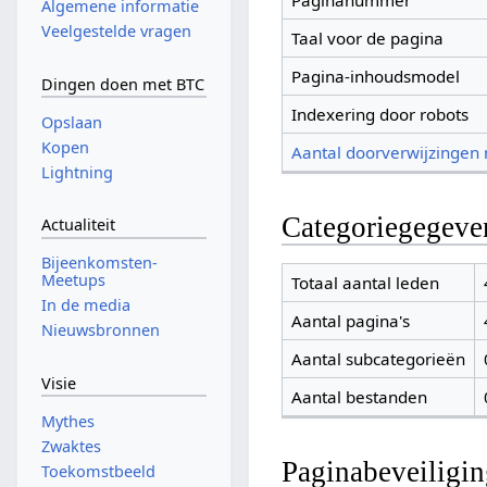
Paginanummer
Algemene informatie
Veelgestelde vragen
Taal voor de pagina
Pagina-inhoudsmodel
Dingen doen met BTC
Indexering door robots
Opslaan
Kopen
Aantal doorverwijzingen
Lightning
Categoriegegeve
Actualiteit
Bijeenkomsten-
Meetups
Totaal aantal leden
In de media
Aantal pagina's
Nieuwsbronnen
Aantal subcategorieën
Visie
Aantal bestanden
Mythes
Zwaktes
Paginabeveiligi
Toekomstbeeld