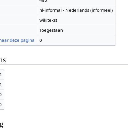
485
nl-informal - Nederlands (informeel)
wikitekst
Toegestaan
 naar deze pagina
0
ns
4
4
0
0
ng