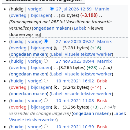
huidig
vorige
27 jul 2026 12:59
Marnix
overleg
bijdragen
83 bytes
−3.198
2
Samengevoegd met RBF tot Vastzittende transactie
7
versnellen
ongedaan maken
Label
:
Nieuwe
j
doorverwijzing
u
huidig
vorige
27 nov 2023 09:37
Marnix
l
overleg
bijdragen
k
3.281 bytes
+16
2
2
G
ongedaan maken
Label
:
Visuele tekstverwerker
7
0
e
huidig
vorige
27 nov 2023 08:44
Marnix
n
2
e
overleg
bijdragen
3.265 bytes
+23
cat
o
6
n
ongedaan maken
Label
:
Visuele tekstverwerker
v
b
huidig
vorige
10 mrt 2021 16:02
Brisk
2
e
overleg
bijdragen
k
3.242 bytes
−14
1
0
w
G
ongedaan maken
Label
:
Visuele tekstverwerker
0
2
e
e
huidig
vorige
10 mrt 2021 11:08
Brisk
m
3
r
e
overleg
bijdragen
k
3.256 bytes
+3
→
Als
r
k
n
verzender de change uitgeven
ongedaan maken
Label
:
t
i
b
Visuele tekstverwerker
2
n
e
huidig
vorige
10 mrt 2021 10:39
Brisk
0