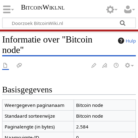
BitcoinWiki.nl
Informatie over "Bitcoin
Hulp
node"
Basisgegevens
Weergegeven paginanaam
Bitcoin node
Standaard sorteerwijze
Bitcoin node
Paginalengte (in bytes)
2.584
Naamruimte-ID
0