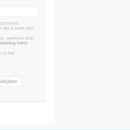
ve Commons
lt dat je tekst door
.
ije, openbare bron.
stemming hebt!
 in het