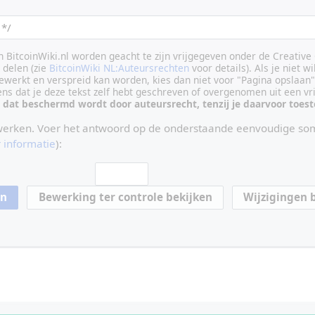
an BitcoinWiki.nl worden geacht te zijn vrijgegeven onder de Creati
delen (zie
BitcoinWiki NL:Auteursrechten
voor details). Als je niet wi
ewerkt en verspreid kan worden, kies dan niet voor "Pagina opslaan"
vens dat je deze tekst zelf hebt geschreven of overgenomen uit een vr
 dat beschermd wordt door auteursrecht, tenzij je daarvoor toe
werken. Voer het antwoord op de onderstaande eenvoudige som
 informatie
):