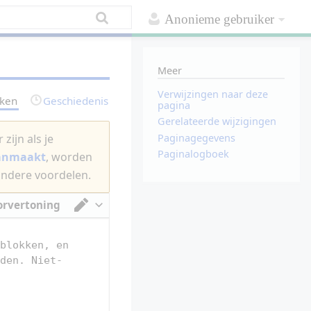
Anonieme gebruiker
Meer
Verwijzingen naar deze
rken
Geschiedenis
pagina
Gerelateerde wijzigingen
Paginagegevens
zijn als je
Paginalogboek
aanmaakt
, worden
andere voordelen.
orvertoning
Van tekstverwerker omschakelen