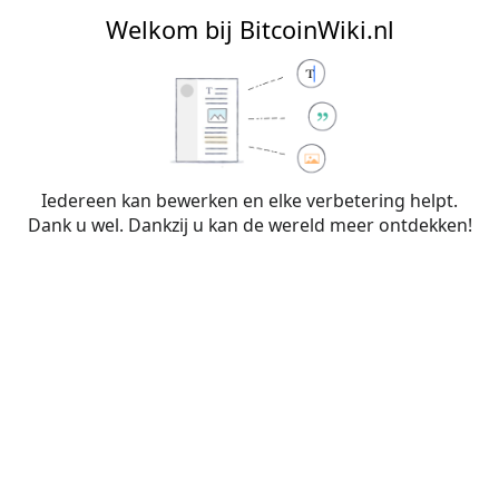
BitcoinWiki.nl
Welkom bij BitcoinWiki.nl
Bewerken van
Bitcoin
(sectie)
Iedereen kan bewerken en elke verbetering helpt.
Dank u wel. Dankzij u kan de wereld meer ontdekken!
Waarschuwing:
Je bent niet aangemeld. Je IP-
adres zal voor iedereen zichtbaar zijn als je
wijzigingen op deze pagina maakt. Wanneer je
je
aanmeldt
of
een account aanmaakt
, worden je
bewerkingen aan je gebruikersnaam
toegeschreven. Daarnaast zijn er nog andere
voordelen.