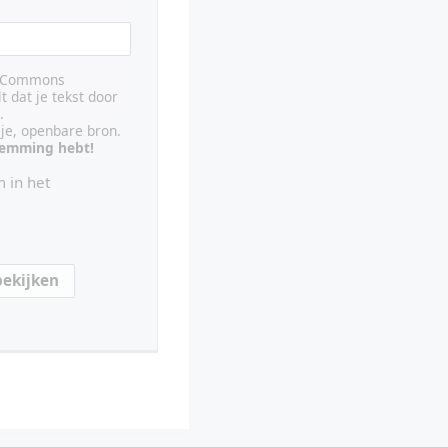
ve Commons
lt dat je tekst door
.
ije, openbare bron.
stemming hebt!
 in het