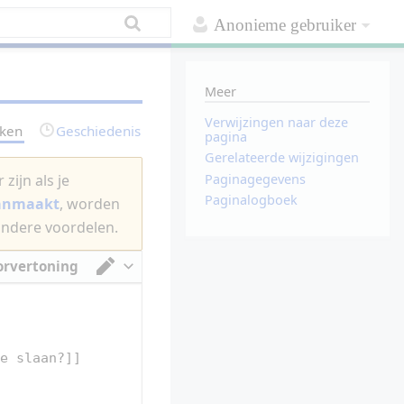
Anonieme gebruiker
Meer
Verwijzingen naar deze
rken
Geschiedenis
pagina
Gerelateerde wijzigingen
Paginagegevens
zijn als je
Paginalogboek
aanmaakt
, worden
andere voordelen.
orvertoning
Van tekstverwerker omschakelen