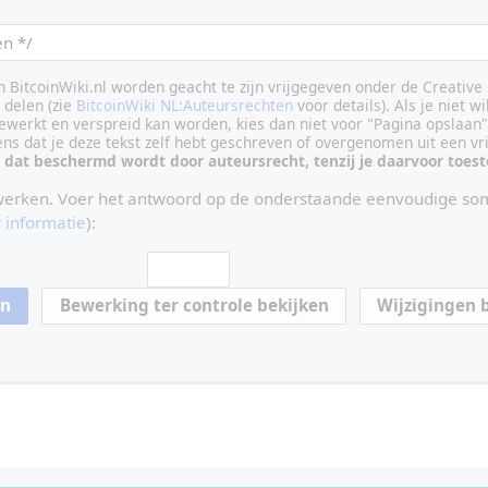
an BitcoinWiki.nl worden geacht te zijn vrijgegeven onder de Creati
delen (zie
BitcoinWiki NL:Auteursrechten
voor details). Als je niet wi
ewerkt en verspreid kan worden, kies dan niet voor "Pagina opslaan"
vens dat je deze tekst zelf hebt geschreven of overgenomen uit een vr
 dat beschermd wordt door auteursrecht, tenzij je daarvoor toe
werken. Voer het antwoord op de onderstaande eenvoudige som
 informatie
):