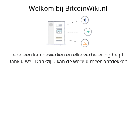
BitcoinWiki.nl
Welkom bij BitcoinWiki.nl
Bewerken van
Betaalkaarten met
bitcoin
(sectie)
Iedereen kan bewerken en elke verbetering helpt.
Dank u wel. Dankzij u kan de wereld meer ontdekken!
Waarschuwing:
Je bent niet aangemeld. Je IP-
adres zal voor iedereen zichtbaar zijn als je
wijzigingen op deze pagina maakt. Wanneer je
je
aanmeldt
of
een account aanmaakt
, worden je
bewerkingen aan je gebruikersnaam
toegeschreven. Daarnaast zijn er nog andere
voordelen.