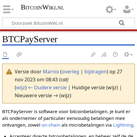
BitcoinWiki.nl
BTCPayServer
Versie door
Marnix
(
overleg
|
bijdragen
)
op 27
nov 2023 om 08:43
(cat)
(
wijz
)
← Oudere versie
| Huidige versie (wijz) |
Nieuwere versie → (wijz)
BTCPayServer is software voor bitcoinbetalingen. Je kunt er
als ondernemer of particulier eenvoudig betalingen mee
ontvangen, zowel
on-chain
als microbetalingen via
Lightning
.
Accepteer directe bitcoinbetalingen, en beheer zelf de de