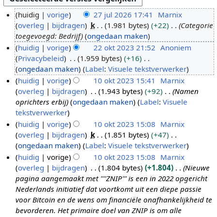
huidig
vorige
27 jul 2026 17:41
Marnix
overleg
bijdragen
k
1.981 bytes
+22
Categorie
2
toegevoegd: Bedrijf
ongedaan maken
7
huidig
vorige
22 okt 2023 21:52
Anoniem
j
Privacybeleid
1.959 bytes
+16
2
u
G
ongedaan maken
Label
:
Visuele tekstverwerker
2
l
e
huidig
vorige
10 okt 2023 15:41
Marnix
o
2
e
overleg
bijdragen
1.943 bytes
+92
Namen
1
k
0
n
oprichters erbij
ongedaan maken
Label
:
Visuele
0
t
2
b
tekstverwerker
o
2
6
e
huidig
vorige
10 okt 2023 15:08
Marnix
k
0
w
overleg
bijdragen
k
1.851 bytes
+47
t
2
e
G
ongedaan maken
Label
:
Visuele tekstverwerker
2
3
r
e
huidig
vorige
10 okt 2023 15:08
Marnix
0
k
e
overleg
bijdragen
1.804 bytes
+1.804
Nieuwe
2
i
n
pagina aangemaakt met ''''ZNIP''' is een in 2022 opgericht
3
n
b
Nederlands initiatief dat voortkomt uit een diepe passie
g
e
voor Bitcoin en de wens om financiële onafhankelijkheid te
s
w
bevorderen. Het primaire doel van ZNIP is om alle